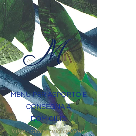
MENU PER ASPORTO E
CONSEGNA A
DOMICILIO
take - away and delivery