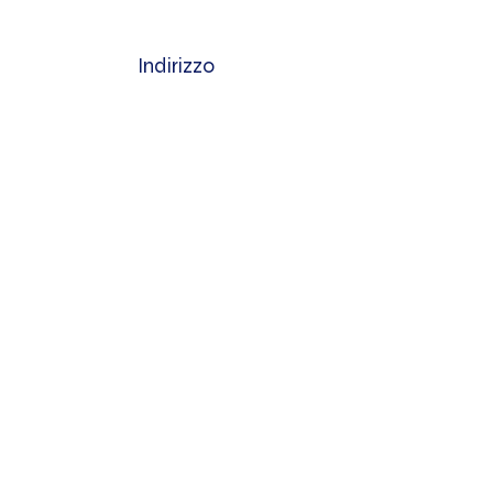
Indirizzo
Via Vittorio Veneto,
28
Torre del Greco (NA)
Email
servizioclienti@
pasticceriamennella.it