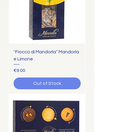
''Fiocco di Mandorla'' Mandorla
e Limone
Price
€9.00
Out of Stock