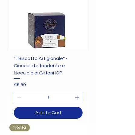
''Il Biscotto Artigianale'' -
Cioccolato fondente e
Nocciole di Giffoni IGP
Price
€6.50
Add to Cart
Novità