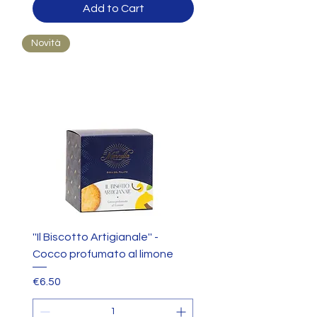
Add to Cart
Novità
''Il Biscotto Artigianale'' -
Cocco profumato al limone
Price
€6.50