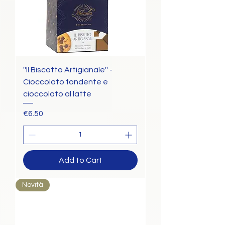
''Il Biscotto Artigianale'' -
Cioccolato fondente e
cioccolato al latte
Price
€6.50
Add to Cart
Novità