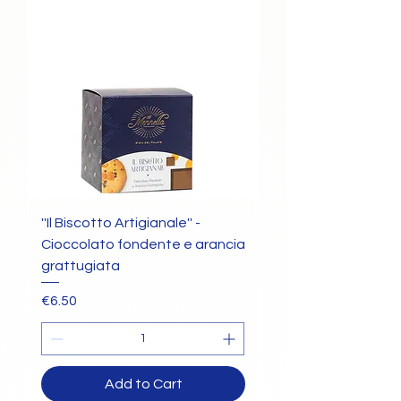
''Il Biscotto Artigianale'' -
Cioccolato fondente e arancia
grattugiata
Price
€6.50
Add to Cart