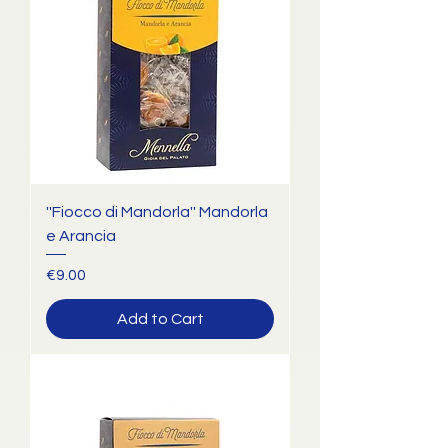
''Fiocco di Mandorla'' Mandorla
e Arancia
Price
€9.00
Add to Cart