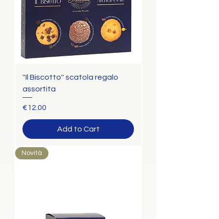
''Il Biscotto'' scatola regalo
assortita
Price
€12.00
Add to Cart
Novità