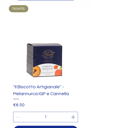
Novità
''Il Biscotto Artigianale'' -
Melannurca IGP e Cannella
Price
€6.50