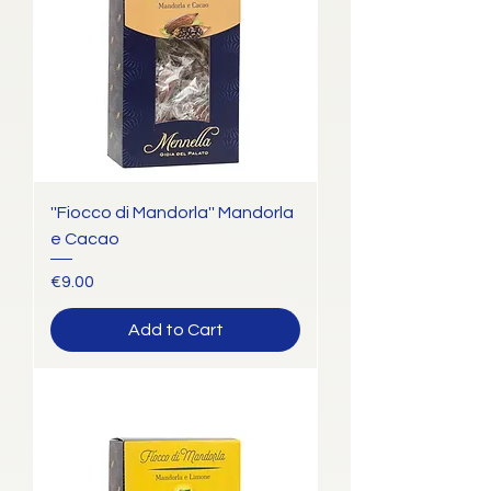
''Fiocco di Mandorla'' Mandorla
e Cacao
Price
€9.00
Add to Cart