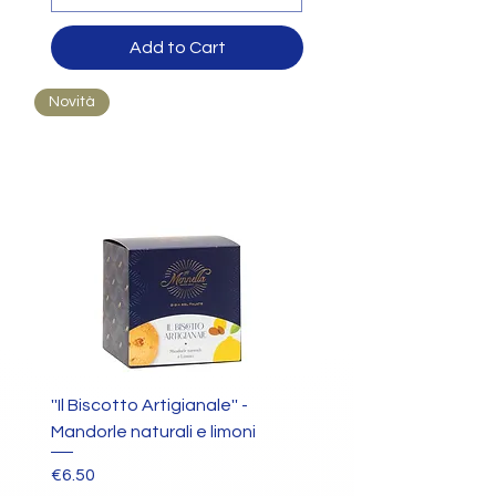
Add to Cart
Novità
''Il Biscotto Artigianale'' -
Mandorle naturali e limoni
Price
€6.50