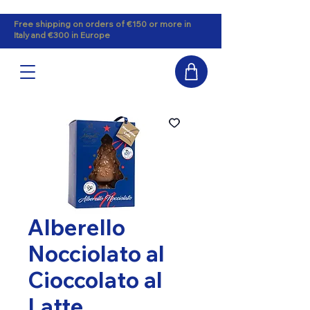
Free shipping on orders of €150 or more in
Italy and €300 in Europe
Alberello
Nocciolato al
Cioccolato al
Latte