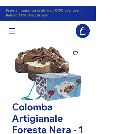
Free shipping on orders of €150 or more in
Italy and €300 in Europe
Colomba
Artigianale
Foresta Nera - 1