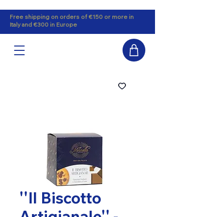
Free shipping on orders of €150 or more in
Italy and €300 in Europe
''Il Biscotto
Artigianale'' -