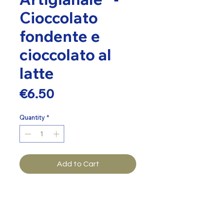
Cioccolato
fondente e
cioccolato al
latte
Price
€6.50
Quantity
*
Add to Cart
''Il Biscotto Artigianale'' -
Cioccolato fondente e cioccolato
al latte 250 gr